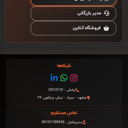
مدیر بازرگانی
فروشگاه آنلاین
شبکه‌ها
پخش : 0513110
مشهد - سپاد - نبش چراغچی ۲۹
تماس مستقیم
مدیرعامل : 09151199945