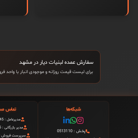
سفارش عمده لبنیات دیار در مشهد
برای لیست قیمت روزانه و موجودی انبار با واحد 
شبکه‌ها
تماس مس
مدیرعامل : 09151199945
مدیر بازرگانی : 09157999945
پخش : 0513110
سرپرست فروش : 9156008278