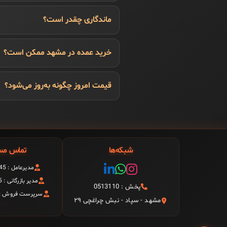
ماندگاری چقدر است؟
خرید عمده در مشهد ممکن است؟
قیمت امروز چگونه به‌روز می‌شود؟
شبکه‌ها
تماس مس
مدیرعامل : 09151199945
مدیر بازرگانی : 09157999945
پخش : 0513110
سرپرست فروش : 9156008278
مشهد - سپاد - نبش چراغچی ۲۹