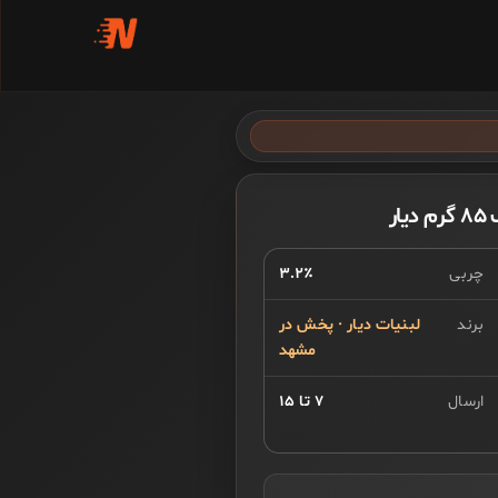
ار
چربی
۳.۲٪
برند
لبنیات دیار · پخش در
مشهد
ارسال
۷ تا ۱۵