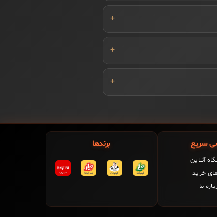
ی سریع
برندها
اه آنلاین
مای خرید
باره ما