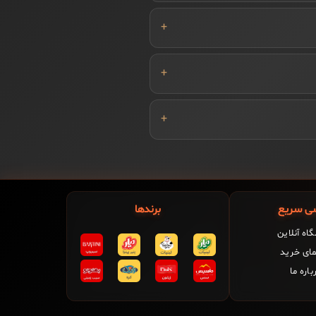
ی سریع
برندها
اه آنلاین
مای خرید
باره ما