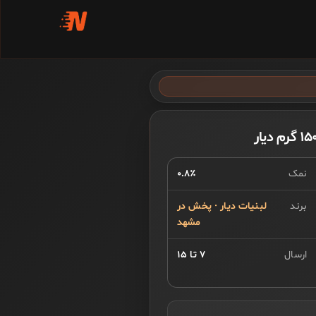
نمک
۰.۸٪
برند
لبنیات دیار · پخش در
مشهد
ارسال
۷ تا ۱۵