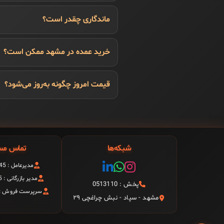
ماندگاری چقدر است؟
خرید عمده در مشهد ممکن است؟
قیمت امروز چگونه به‌روز می‌شود؟
شبکه‌ها
تماس مس
مدیرعامل : 09151199945
مدیر بازرگانی : 09157999945
پخش : 0513110
سرپرست فروش : 9156008278
مشهد - سپاد - نبش چراغچی ۲۹