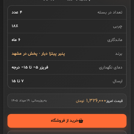
تعداد در بسته
۴ عدد
چربی
۱۸٪
ماندگاری
۶ ماه
برند
پنیر پیتزا دیار · پخش در مشهد
دمای نگهداری
فریزر ۵− تا ۱۵− درجه
ارسال
۷ تا ۱۵
۱,۳۲۶,۰۰۰
قیمت امروز
به‌روزرسانی:
۱۹ مرداد ۱۴۰۵
خرید از فروشگاه