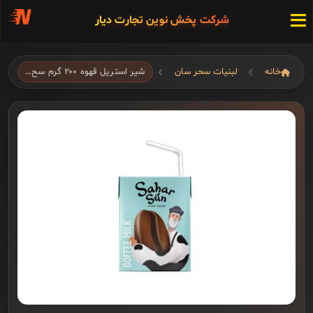
شرکت پخش نوین تجارت دیار
خانه
لبنیات سحر سان
شیر استریل قهوه ۲۰۰ گرم سح…