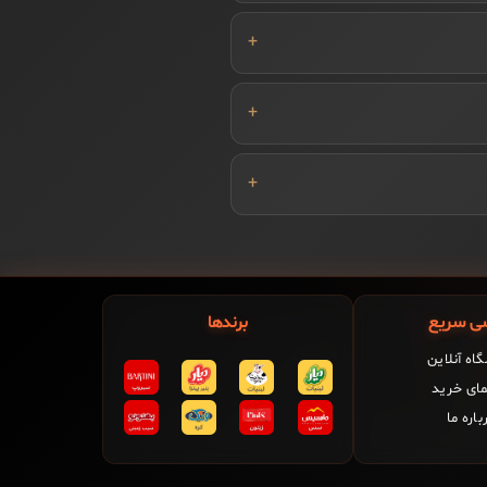
ی سریع
برندها
اه آنلاین
مای خرید
باره ما