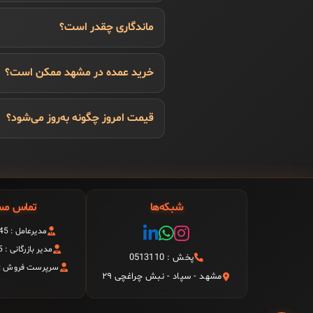
ماندگاری چقدر است؟
خرید عمده در مشهد ممکن است؟
قیمت امروز چگونه به‌روز می‌شود؟
شبکه‌ها
تماس مس
مدیرعامل : 09151199945
مدیر بازرگانی : 09157999945
پخش : 0513110
سرپرست فروش : 9156008278
مشهد - سپاد - نبش چراغچی ۲۹