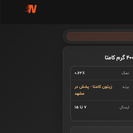
نمک
۰.۶۲٪
برند
زیتون کامتا · پخش در
مشهد
ارسال
۷ تا ۱۵